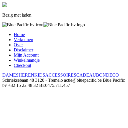
Bezig met laden
Home
Verkennen
Over
Disclaimer
Mijn Account
Winkelmandje
Checkout
DAMES
HEREN
KIDS
ACCESSOIRES
CADEAUBON
DECO
Schrieksebaan 48
3120 - Tremelo
actie@bluepacific.be
Blue Pacific
bv
+32 15 22 48 32
BE0475.711.457