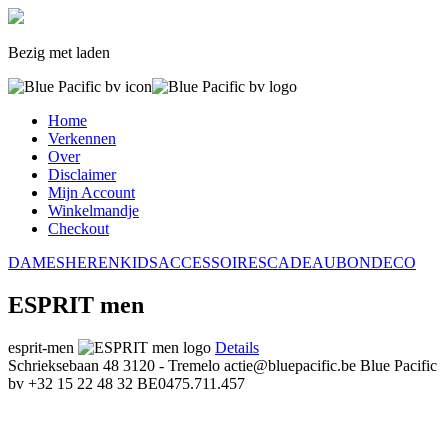
Bezig met laden
Home
Verkennen
Over
Disclaimer
Mijn Account
Winkelmandje
Checkout
DAMES
HEREN
KIDS
ACCESSOIRES
CADEAUBON
DECO
ESPRIT men
esprit-men
Details
Schrieksebaan 48
3120 - Tremelo
actie@bluepacific.be
Blue Pacific
bv
+32 15 22 48 32
BE0475.711.457